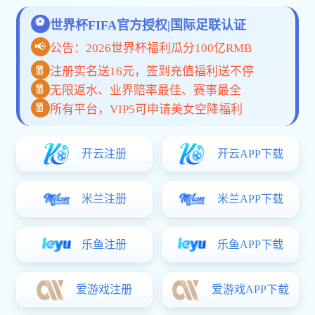
注册时请提供真实、完整且最新的个人信息。
用户有责任保护好自己的账户信息，若因自身原因造成账户被盗
用，本平台不承担责任。
账户专属注册者本人使用，严禁出借、转让或共享。
三、服务内容
平台主要提供赛事追踪、比分直播、热门资讯、用户讨论等功能，相
关服务会根据火博官方网站-火博(中国)平台策略动态调整。
四、用户行为规范
为维护平台秩序，用户不得从事以下行为：
发布违法、暴力、歧视或具有误导性的内容
侵犯他人合法权益（包括知识产权和隐私）
利用系统漏洞干扰平台正常运行